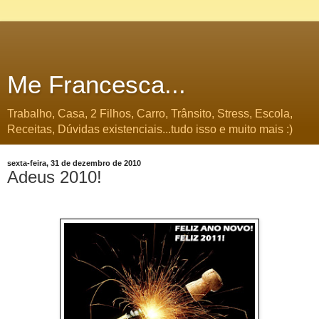
Me Francesca...
Trabalho, Casa, 2 Filhos, Carro, Trânsito, Stress, Escola,
Receitas, Dúvidas existenciais...tudo isso e muito mais :)
sexta-feira, 31 de dezembro de 2010
Adeus 2010!